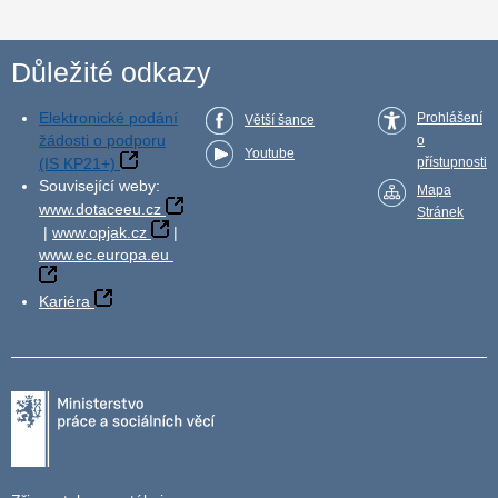
Důležité odkazy
Elektronické podání
Prohlášení
Větší šance
žádosti o podporu
o
Youtube
(IS KP21+)
přístupnosti
Související weby:
Mapa
www.dotaceeu.cz
Stránek
|
www.opjak.cz
|
www.ec.europa.eu
Kariéra