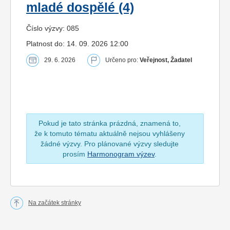
mladé dospělé (4)
Číslo výzvy: 085
Platnost do: 14. 09. 2026 12:00
29. 6. 2026
Určeno pro:
Veřejnost, Žadatel
Pokud je tato stránka prázdná, znamená to,
že k tomuto tématu aktuálně nejsou vyhlášeny
žádné výzvy. Pro plánované výzvy sledujte
prosím
Harmonogram výzev
.
Na začátek stránky