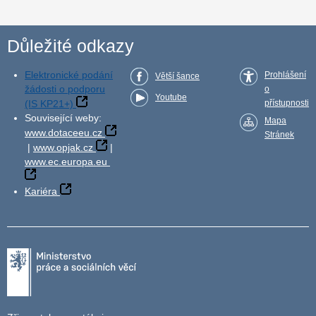
Důležité odkazy
Elektronické podání
Prohlášení
Větší šance
žádosti o podporu
o
Youtube
(IS KP21+)
přístupnosti
Související weby:
Mapa
www.dotaceeu.cz
Stránek
|
www.opjak.cz
|
www.ec.europa.eu
Kariéra