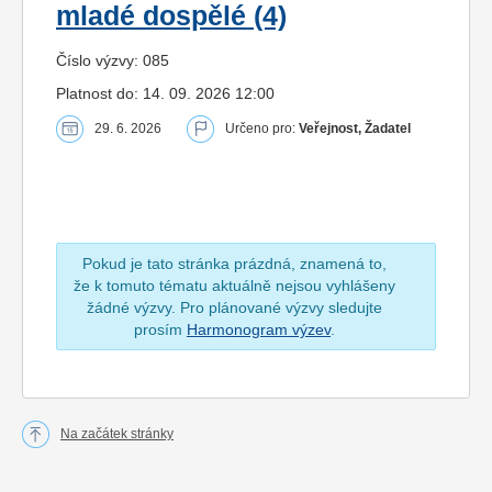
mladé dospělé (4)
Číslo výzvy: 085
Platnost do: 14. 09. 2026 12:00
29. 6. 2026
Určeno pro:
Veřejnost, Žadatel
Pokud je tato stránka prázdná, znamená to,
že k tomuto tématu aktuálně nejsou vyhlášeny
žádné výzvy. Pro plánované výzvy sledujte
prosím
Harmonogram výzev
.
Na začátek stránky