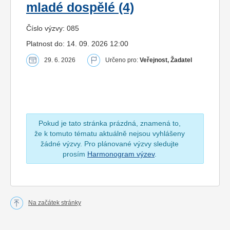
mladé dospělé (4)
Číslo výzvy: 085
Platnost do: 14. 09. 2026 12:00
29. 6. 2026
Určeno pro:
Veřejnost, Žadatel
Pokud je tato stránka prázdná, znamená to,
že k tomuto tématu aktuálně nejsou vyhlášeny
žádné výzvy. Pro plánované výzvy sledujte
prosím
Harmonogram výzev
.
Na začátek stránky