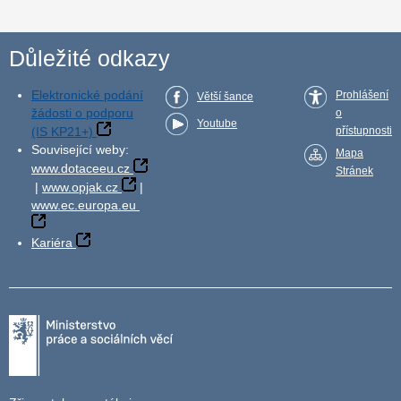
Důležité odkazy
Elektronické podání
Prohlášení
Větší šance
žádosti o podporu
o
Youtube
(IS KP21+)
přístupnosti
Související weby:
Mapa
www.dotaceeu.cz
Stránek
|
www.opjak.cz
|
www.ec.europa.eu
Kariéra