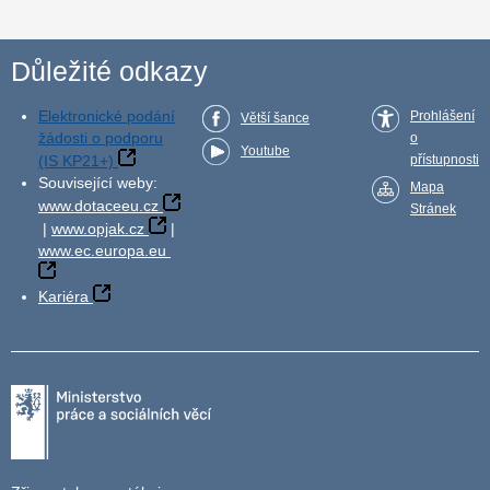
Důležité odkazy
Elektronické podání
Prohlášení
Větší šance
žádosti o podporu
o
Youtube
(IS KP21+)
přístupnosti
Související weby:
Mapa
www.dotaceeu.cz
Stránek
|
www.opjak.cz
|
www.ec.europa.eu
Kariéra