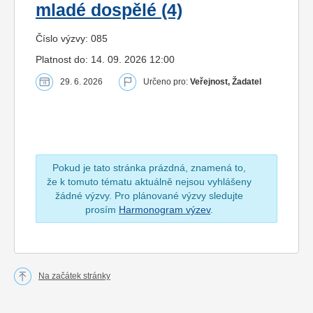
mladé dospělé (4)
Číslo výzvy: 085
Platnost do: 14. 09. 2026 12:00
29. 6. 2026
Určeno pro:
Veřejnost, Žadatel
Pokud je tato stránka prázdná, znamená to,
že k tomuto tématu aktuálně nejsou vyhlášeny
žádné výzvy. Pro plánované výzvy sledujte
prosím
Harmonogram výzev
.
Na začátek stránky