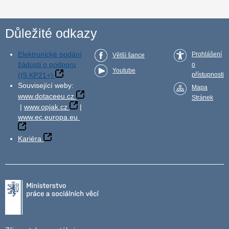
Důležité odkazy
Elektronické podání
Prohlášení
Větší šance
žádosti o podporu
o
Youtube
(IS KP21+)
přístupnosti
Související weby:
Mapa
www.dotaceeu.cz
Stránek
|
www.opjak.cz
|
www.ec.europa.eu
Kariéra