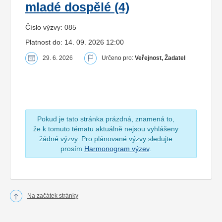
mladé dospělé (4)
Číslo výzvy: 085
Platnost do: 14. 09. 2026 12:00
29. 6. 2026
Určeno pro:
Veřejnost, Žadatel
Pokud je tato stránka prázdná, znamená to,
že k tomuto tématu aktuálně nejsou vyhlášeny
žádné výzvy. Pro plánované výzvy sledujte
prosím
Harmonogram výzev
.
Na začátek stránky