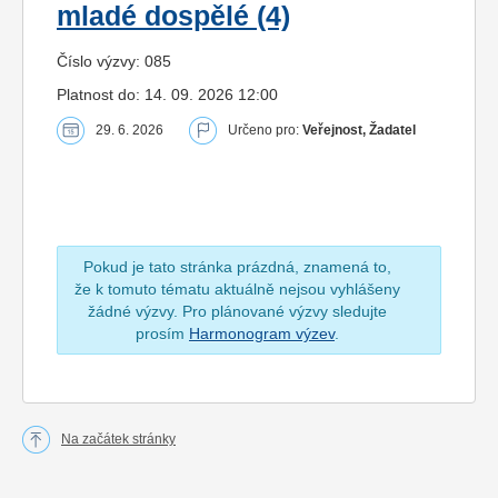
mladé dospělé (4)
Číslo výzvy: 085
Platnost do: 14. 09. 2026 12:00
29. 6. 2026
Určeno pro:
Veřejnost, Žadatel
Pokud je tato stránka prázdná, znamená to,
že k tomuto tématu aktuálně nejsou vyhlášeny
žádné výzvy. Pro plánované výzvy sledujte
prosím
Harmonogram výzev
.
Na začátek stránky