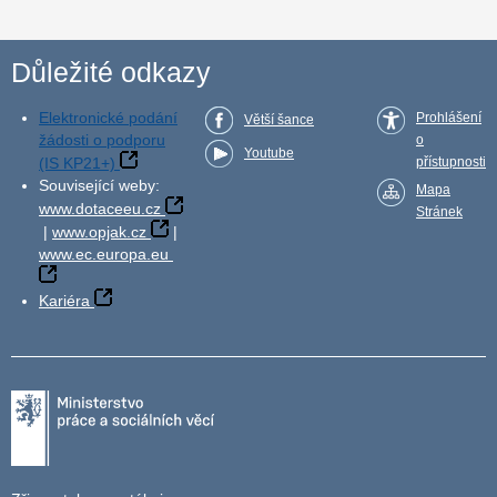
Důležité odkazy
Elektronické podání
Prohlášení
Větší šance
žádosti o podporu
o
Youtube
(IS KP21+)
přístupnosti
Související weby:
Mapa
www.dotaceeu.cz
Stránek
|
www.opjak.cz
|
www.ec.europa.eu
Kariéra