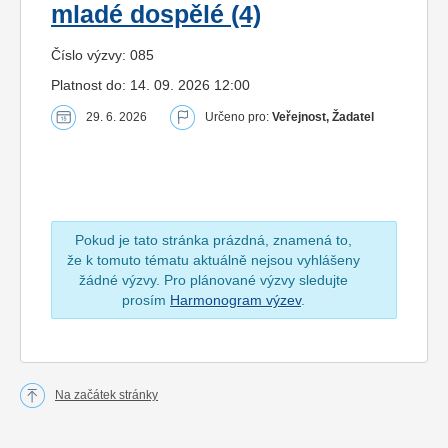
mladé dospělé (4)
Číslo výzvy: 085
Platnost do: 14. 09. 2026 12:00
29. 6. 2026
Určeno pro:
Veřejnost, Žadatel
Pokud je tato stránka prázdná, znamená to,
že k tomuto tématu aktuálně nejsou vyhlášeny
žádné výzvy. Pro plánované výzvy sledujte
prosím
Harmonogram výzev
.
Na začátek stránky