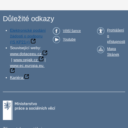
Důležité odkazy
Elektronické podání
Prohlášení
Větší šance
žádosti o podporu
o
Youtube
(IS KP21+)
přístupnosti
Související weby:
Mapa
www.dotaceeu.cz
Stránek
|
www.opjak.cz
|
www.ec.europa.eu
Kariéra