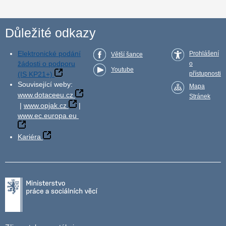
Důležité odkazy
Elektronické podání
Prohlášení
Větší šance
žádosti o podporu
o
Youtube
(IS KP21+)
přístupnosti
Související weby:
Mapa
www.dotaceeu.cz
Stránek
|
www.opjak.cz
|
www.ec.europa.eu
Kariéra