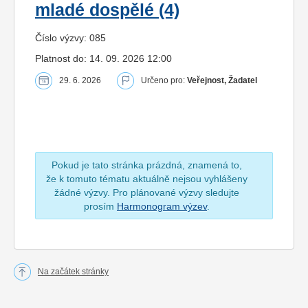
mladé dospělé (4)
Číslo výzvy: 085
Platnost do: 14. 09. 2026 12:00
29. 6. 2026
Určeno pro:
Veřejnost, Žadatel
Pokud je tato stránka prázdná, znamená to,
že k tomuto tématu aktuálně nejsou vyhlášeny
žádné výzvy. Pro plánované výzvy sledujte
prosím
Harmonogram výzev
.
Na začátek stránky