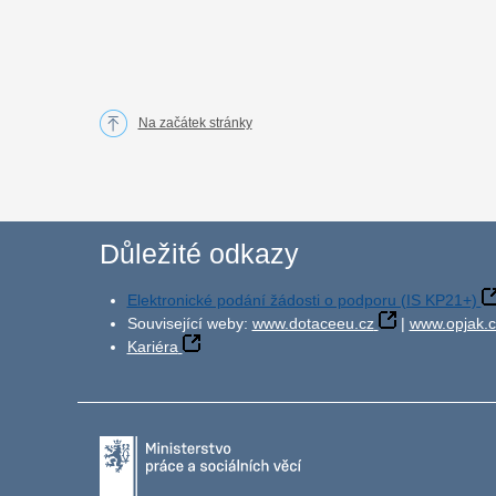
Na začátek stránky
Důležité odkazy
Elektronické podání žádosti o podporu (IS KP21+)
Související weby:
www.dotaceeu.cz
|
www.opjak.c
Kariéra