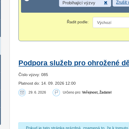
Zrušit
Probíhající výzvy
Řadit podle:
Podpora služeb pro ohrožené dět
Číslo výzvy: 085
Platnost do: 14. 09. 2026 12:00
29. 6. 2026
Určeno pro:
Veřejnost, Žadatel
Pokud je tato stránka prázdná, znamená to, že k tomuto