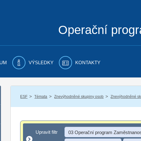
Operační prog
UM
VÝSLEDKY
KONTAKTY
/
/
/
ESF
Témata
Znevýhodněné skupiny osob
Znevýhodněné sku
Upravit filtr
Upravit filtr
03 Operační program Zaměstnanos