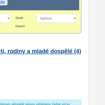
 vše
Směr
řazení:
i, rodiny a mladé dospělé (4)
 tématu aktuálně nejsou vyhlášeny žádné výzvy.