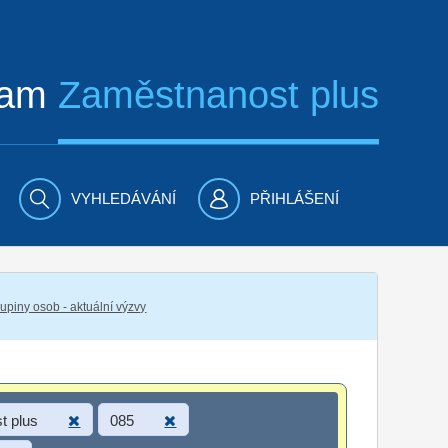
ram
Zaměstnanost plus
VYHLEDÁVÁNÍ
PŘIHLÁŠENÍ
piny osob - aktuální výzvy
t plus
085