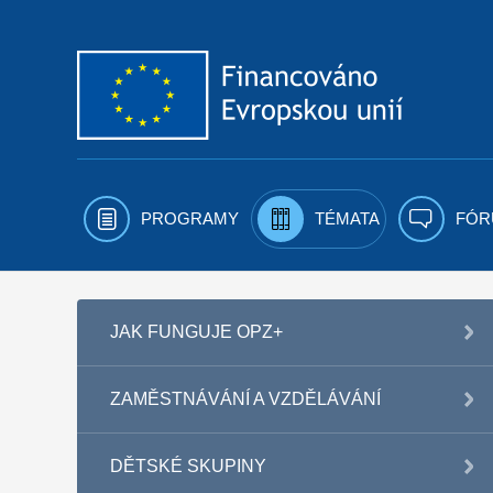
Přejít k obsahu
PROGRAMY
TÉMATA
FÓR
JAK FUNGUJE OPZ+
ZAMĚSTNÁVÁNÍ A VZDĚLÁVÁNÍ
DĚTSKÉ SKUPINY