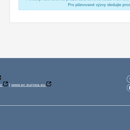
Pro plánované výzvy sledujte pr
z
|
www.ec.europa.eu