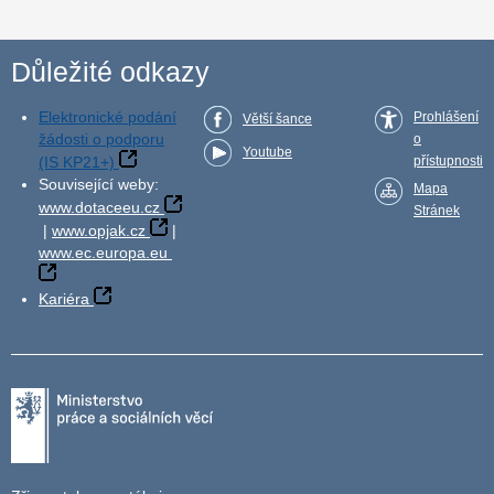
Důležité odkazy
Elektronické podání
Prohlášení
Větší šance
žádosti o podporu
o
Youtube
(IS KP21+)
přístupnosti
Související weby:
Mapa
www.dotaceeu.cz
Stránek
|
www.opjak.cz
|
www.ec.europa.eu
Kariéra