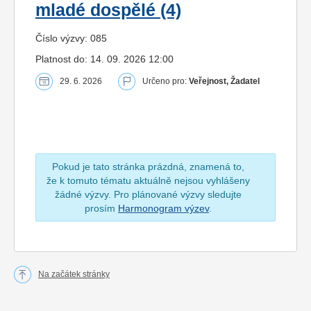
mladé dospělé (4)
Číslo výzvy: 085
Platnost do: 14. 09. 2026 12:00
29. 6. 2026
Určeno pro:
Veřejnost, Žadatel
Pokud je tato stránka prázdná, znamená to,
že k tomuto tématu aktuálně nejsou vyhlášeny
žádné výzvy. Pro plánované výzvy sledujte
prosím
Harmonogram výzev
.
Na začátek stránky