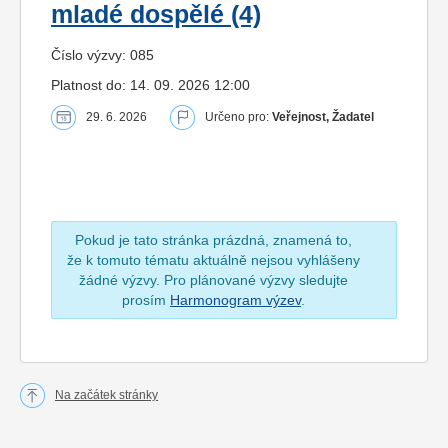
mladé dospělé (4)
Číslo výzvy: 085
Platnost do: 14. 09. 2026 12:00
29. 6. 2026
Určeno pro:
Veřejnost, Žadatel
Pokud je tato stránka prázdná, znamená to,
že k tomuto tématu aktuálně nejsou vyhlášeny
žádné výzvy. Pro plánované výzvy sledujte
prosím
Harmonogram výzev
.
Na začátek stránky