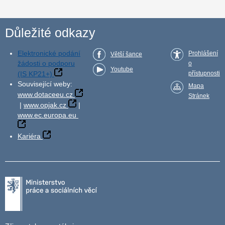
Důležité odkazy
Elektronické podání
Prohlášení
Větší šance
žádosti o podporu
o
Youtube
(IS KP21+)
přístupnosti
Související weby:
Mapa
www.dotaceeu.cz
Stránek
|
www.opjak.cz
|
www.ec.europa.eu
Kariéra