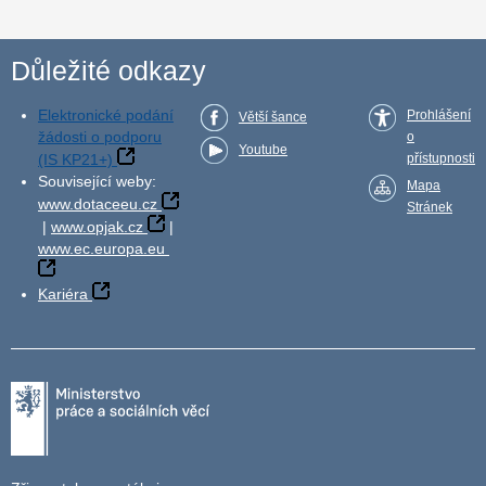
Důležité odkazy
Elektronické podání
Prohlášení
Větší šance
žádosti o podporu
o
Youtube
(IS KP21+)
přístupnosti
Související weby:
Mapa
www.dotaceeu.cz
Stránek
|
www.opjak.cz
|
www.ec.europa.eu
Kariéra