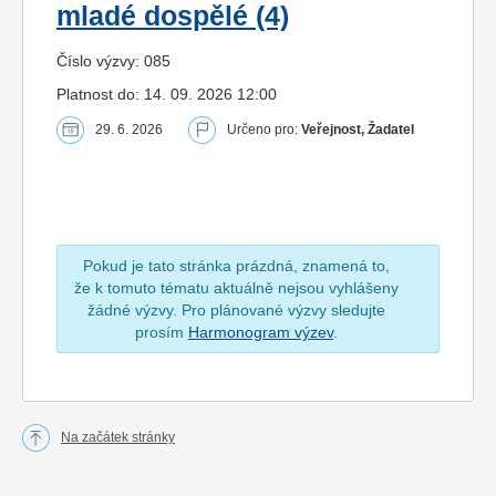
mladé dospělé (4)
Číslo výzvy: 085
Platnost do: 14. 09. 2026 12:00
29. 6. 2026
Určeno pro:
Veřejnost, Žadatel
Pokud je tato stránka prázdná, znamená to,
že k tomuto tématu aktuálně nejsou vyhlášeny
žádné výzvy. Pro plánované výzvy sledujte
prosím
Harmonogram výzev
.
Na začátek stránky