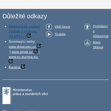
Důležité odkazy
Elektronické podání
Prohlášení
Větší šance
žádosti o podporu
o
Youtube
(IS KP21+)
přístupnosti
Související weby:
Mapa
www.dotaceeu.cz
Stránek
|
www.opjak.cz
|
www.ec.europa.eu
Kariéra