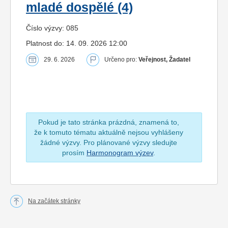
mladé dospělé (4)
Číslo výzvy: 085
Platnost do: 14. 09. 2026 12:00
29. 6. 2026
Určeno pro:
Veřejnost, Žadatel
Pokud je tato stránka prázdná, znamená to,
že k tomuto tématu aktuálně nejsou vyhlášeny
žádné výzvy. Pro plánované výzvy sledujte
prosím
Harmonogram výzev
.
Na začátek stránky