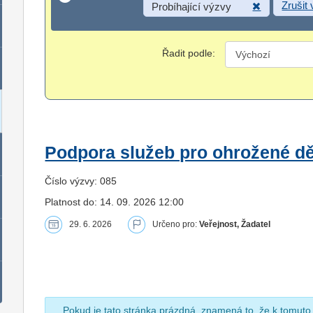
Zrušit
Probíhající výzvy
Řadit podle:
Podpora služeb pro ohrožené dět
Číslo výzvy: 085
Platnost do: 14. 09. 2026 12:00
29. 6. 2026
Určeno pro:
Veřejnost, Žadatel
Pokud je tato stránka prázdná, znamená to, že k tomuto