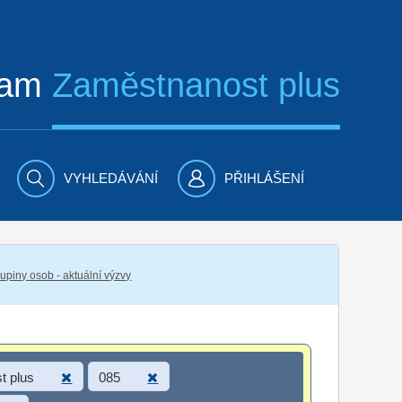
ram
Zaměstnanost plus
VYHLEDÁVÁNÍ
PŘIHLÁŠENÍ
piny osob - aktuální výzvy
t plus
085