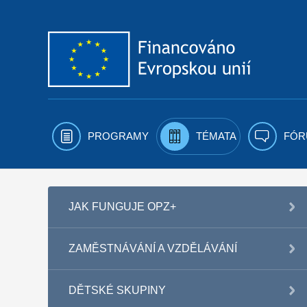
Přejít k obsahu
PROGRAMY
TÉMATA
FÓR
JAK FUNGUJE OPZ+
ZAMĚSTNÁVÁNÍ A VZDĚLÁVÁNÍ
DĚTSKÉ SKUPINY