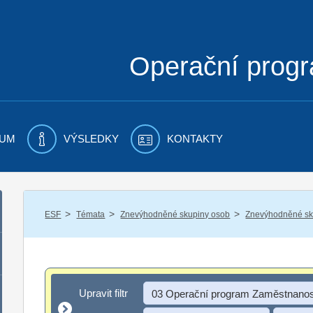
Operační prog
UM
VÝSLEDKY
KONTAKTY
/
/
/
ESF
Témata
Znevýhodněné skupiny osob
Znevýhodněné sku
Upravit filtr
Upravit filtr
03 Operační program Zaměstnanos