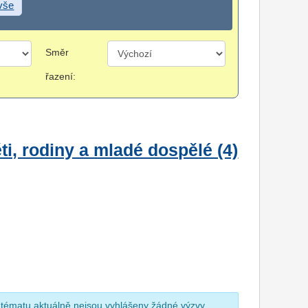
 vše
Směr
řazení:
i, rodiny a mladé dospělé (4)
 tématu aktuálně nejsou vyhlášeny žádné výzvy.