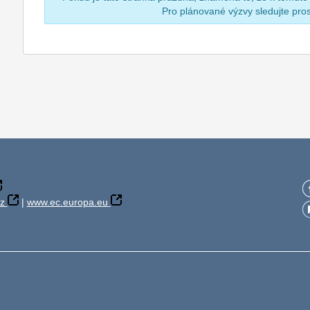
Pro plánované výzvy sledujte pr
z
|
www.ec.europa.eu