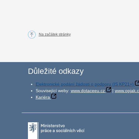
Na začátek stránky
Důležité odkazy
Elektronické podání žádosti o podporu (IS KP21+)
Související weby:
www.dotaceeu.cz
|
www.opjak.c
Kariéra