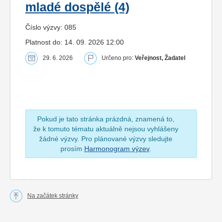
mladé dospělé (4)
Číslo výzvy: 085
Platnost do: 14. 09. 2026 12:00
29. 6. 2026
Určeno pro:
Veřejnost, Žadatel
Pokud je tato stránka prázdná, znamená to,
že k tomuto tématu aktuálně nejsou vyhlášeny
žádné výzvy. Pro plánované výzvy sledujte
prosím
Harmonogram výzev
.
Na začátek stránky