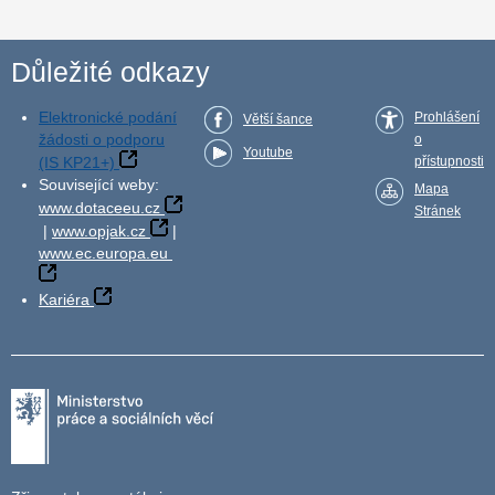
Důležité odkazy
Elektronické podání
Prohlášení
Větší šance
žádosti o podporu
o
Youtube
(IS KP21+)
přístupnosti
Související weby:
Mapa
www.dotaceeu.cz
Stránek
|
www.opjak.cz
|
www.ec.europa.eu
Kariéra