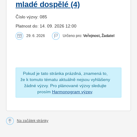
mladé dospělé (4)
Číslo výzvy: 085
Platnost do: 14. 09. 2026 12:00
29. 6. 2026
Určeno pro:
Veřejnost, Žadatel
Pokud je tato stránka prázdná, znamená to,
že k tomuto tématu aktuálně nejsou vyhlášeny
žádné výzvy. Pro plánované výzvy sledujte
prosím
Harmonogram výzev
.
Na začátek stránky