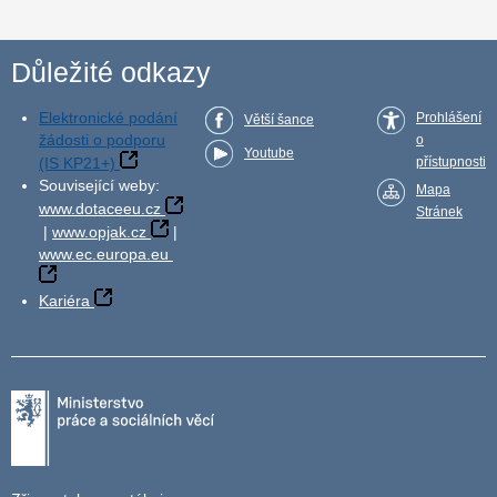
Důležité odkazy
Elektronické podání
Prohlášení
Větší šance
žádosti o podporu
o
Youtube
(IS KP21+)
přístupnosti
Související weby:
Mapa
www.dotaceeu.cz
Stránek
|
www.opjak.cz
|
www.ec.europa.eu
Kariéra