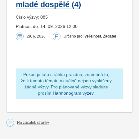
mladé dospělé (4)
Číslo výzvy: 085
Platnost do: 14. 09. 2026 12:00
29. 6. 2026
Určeno pro:
Veřejnost, Žadatel
Pokud je tato stránka prázdná, znamená to,
že k tomuto tématu aktuálně nejsou vyhlášeny
žádné výzvy. Pro plánované výzvy sledujte
prosím
Harmonogram výzev
.
Na začátek stránky