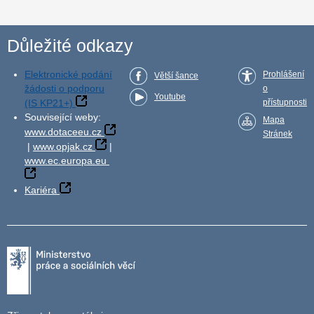
Důležité odkazy
Elektronické podání
Prohlášení
Větší šance
žádosti o podporu
o
Youtube
(IS KP21+)
přístupnosti
Související weby:
Mapa
www.dotaceeu.cz
Stránek
|
www.opjak.cz
|
www.ec.europa.eu
Kariéra