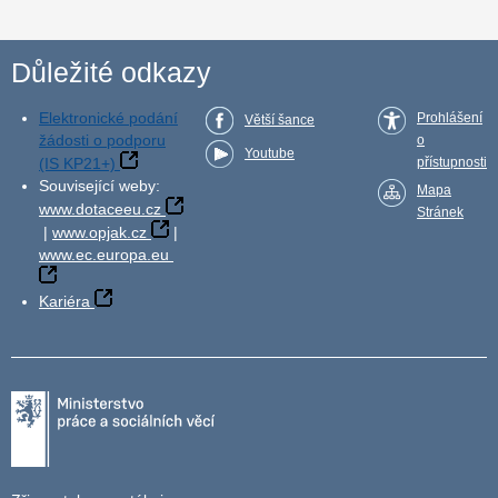
Důležité odkazy
Elektronické podání
Prohlášení
Větší šance
žádosti o podporu
o
Youtube
(IS KP21+)
přístupnosti
Související weby:
Mapa
www.dotaceeu.cz
Stránek
|
www.opjak.cz
|
www.ec.europa.eu
Kariéra