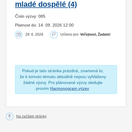
mladé dospělé (4)
Číslo výzvy: 085
Platnost do: 14. 09. 2026 12:00
29. 6. 2026
Určeno pro:
Veřejnost, Žadatel
Pokud je tato stránka prázdná, znamená to,
že k tomuto tématu aktuálně nejsou vyhlášeny
žádné výzvy. Pro plánované výzvy sledujte
prosím
Harmonogram výzev
.
Na začátek stránky