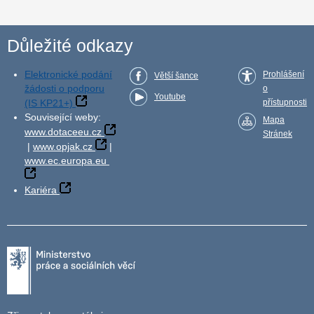
Důležité odkazy
Elektronické podání
Prohlášení
Větší šance
žádosti o podporu
o
Youtube
(IS KP21+)
přístupnosti
Související weby:
Mapa
www.dotaceeu.cz
Stránek
|
www.opjak.cz
|
www.ec.europa.eu
Kariéra