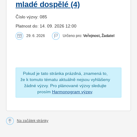
mladé dospělé (4)
Číslo výzvy: 085
Platnost do: 14. 09. 2026 12:00
29. 6. 2026
Určeno pro:
Veřejnost, Žadatel
Pokud je tato stránka prázdná, znamená to,
že k tomuto tématu aktuálně nejsou vyhlášeny
žádné výzvy. Pro plánované výzvy sledujte
prosím
Harmonogram výzev
.
Na začátek stránky