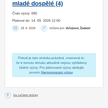
mladé dospělé (4)
Číslo výzvy: 085
Platnost do: 14. 09. 2026 12:00
29. 6. 2026
Určeno pro:
Veřejnost, Žadatel
Pokud je tato stránka prázdná, znamená to,
že k tomuto tématu aktuálně nejsou vyhlášeny
žádné výzvy. Pro plánované výzvy sledujte
prosím
Harmonogram výzev
.
Na začátek stránky