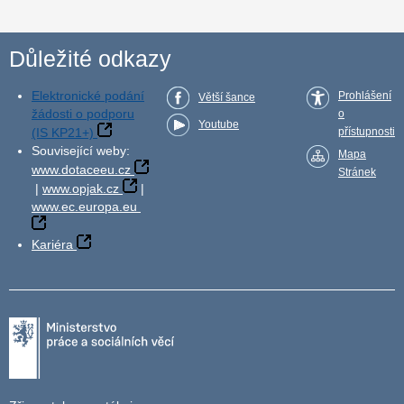
Důležité odkazy
Elektronické podání
Prohlášení
Větší šance
žádosti o podporu
o
Youtube
(IS KP21+)
přístupnosti
Související weby:
Mapa
www.dotaceeu.cz
Stránek
|
www.opjak.cz
|
www.ec.europa.eu
Kariéra