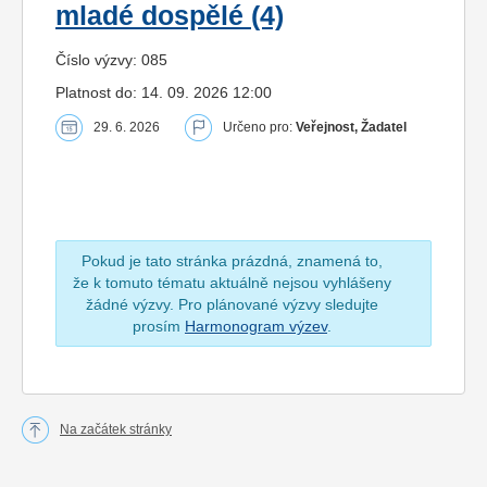
mladé dospělé (4)
Číslo výzvy: 085
Platnost do: 14. 09. 2026 12:00
29. 6. 2026
Určeno pro:
Veřejnost, Žadatel
Pokud je tato stránka prázdná, znamená to,
že k tomuto tématu aktuálně nejsou vyhlášeny
žádné výzvy. Pro plánované výzvy sledujte
prosím
Harmonogram výzev
.
Na začátek stránky