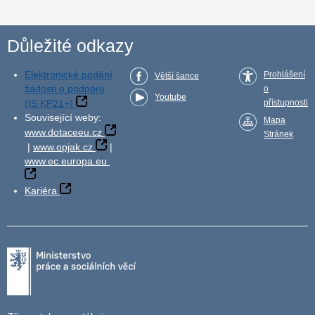
Důležité odkazy
Elektronické podání
Prohlášení
Větší šance
žádosti o podporu
o
Youtube
(IS KP21+)
přístupnosti
Související weby:
Mapa
www.dotaceeu.cz
Stránek
|
www.opjak.cz
|
www.ec.europa.eu
Kariéra