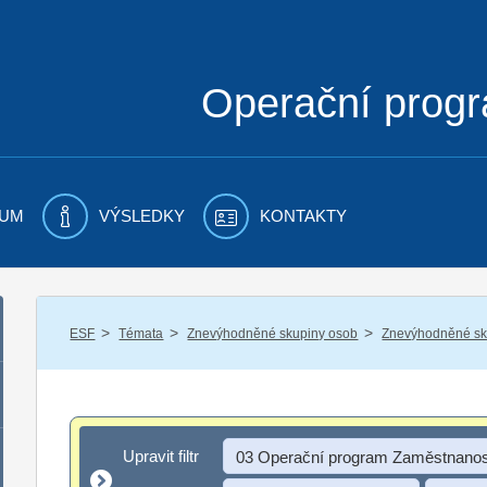
Operační prog
UM
VÝSLEDKY
KONTAKTY
/
/
/
ESF
Témata
Znevýhodněné skupiny osob
Znevýhodněné sku
Upravit filtr
Upravit filtr
03 Operační program Zaměstnanos