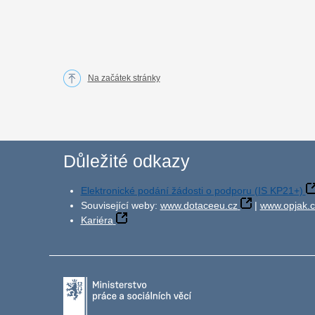
Na začátek stránky
Důležité odkazy
Elektronické podání žádosti o podporu (IS KP21+)
Související weby:
www.dotaceeu.cz
|
www.opjak.c
Kariéra