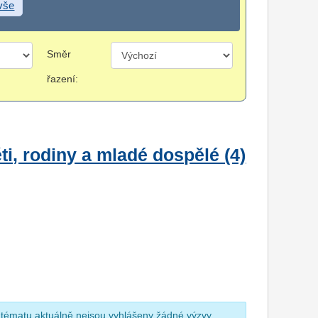
 vše
Směr
řazení:
i, rodiny a mladé dospělé (4)
 tématu aktuálně nejsou vyhlášeny žádné výzvy.