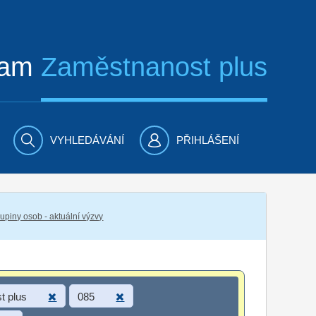
ram
Zaměstnanost plus
VYHLEDÁVÁNÍ
PŘIHLÁŠENÍ
piny osob - aktuální výzvy
t plus
085