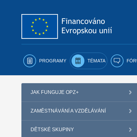
Přejít k obsahu
PROGRAMY
TÉMATA
FÓR
JAK FUNGUJE OPZ+
ZAMĚSTNÁVÁNÍ A VZDĚLÁVÁNÍ
DĚTSKÉ SKUPINY