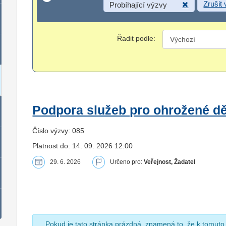
Zrušit
Probíhající výzvy
Řadit podle:
Podpora služeb pro ohrožené dět
Číslo výzvy: 085
Platnost do: 14. 09. 2026 12:00
29. 6. 2026
Určeno pro:
Veřejnost, Žadatel
Pokud je tato stránka prázdná, znamená to, že k tomuto