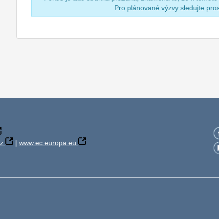
Pro plánované výzvy sledujte pr
z
|
www.ec.europa.eu