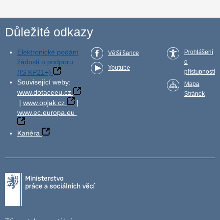
Důležité odkazy
Elektronické podání
Prohlášení
Větší šance
žádosti o podporu
o
Youtube
(IS KP21+)
přístupnosti
Související weby:
Mapa
www.dotaceeu.cz
Stránek
|
www.opjak.cz
|
www.ec.europa.eu
Kariéra