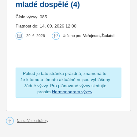
mladé dospělé (4)
Číslo výzvy: 085
Platnost do: 14. 09. 2026 12:00
29. 6. 2026
Určeno pro:
Veřejnost, Žadatel
Pokud je tato stránka prázdná, znamená to,
že k tomuto tématu aktuálně nejsou vyhlášeny
žádné výzvy. Pro plánované výzvy sledujte
prosím
Harmonogram výzev
.
Na začátek stránky