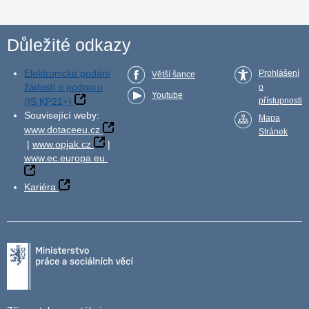
Důležité odkazy
Elektronické podání
Prohlášení
Větší šance
žádosti o podporu
o
Youtube
(IS KP21+)
přístupnosti
Související weby:
Mapa
www.dotaceeu.cz
Stránek
|
www.opjak.cz
|
www.ec.europa.eu
Kariéra