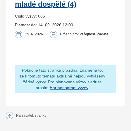
mladé dospělé (4)
Číslo výzvy: 085
Platnost do: 14. 09. 2026 12:00
29. 6. 2026
Určeno pro:
Veřejnost, Žadatel
Pokud je tato stránka prázdná, znamená to,
že k tomuto tématu aktuálně nejsou vyhlášeny
žádné výzvy. Pro plánované výzvy sledujte
prosím
Harmonogram výzev
.
Na začátek stránky