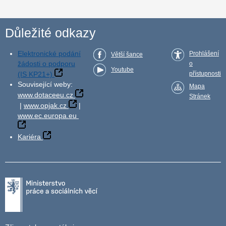
Důležité odkazy
Elektronické podání
Prohlášení
Větší šance
žádosti o podporu
o
Youtube
(IS KP21+)
přístupnosti
Související weby:
Mapa
www.dotaceeu.cz
Stránek
|
www.opjak.cz
|
www.ec.europa.eu
Kariéra