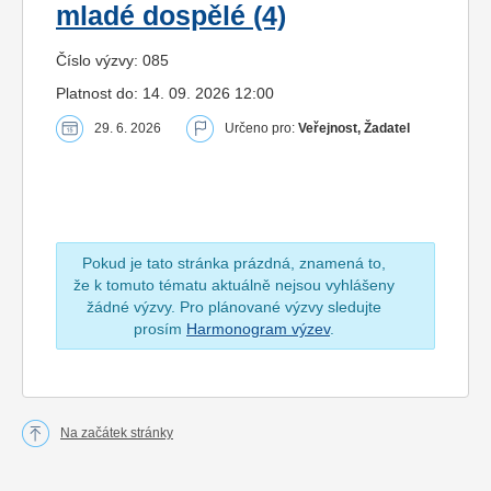
mladé dospělé (4)
Číslo výzvy: 085
Platnost do: 14. 09. 2026 12:00
29. 6. 2026
Určeno pro:
Veřejnost, Žadatel
Pokud je tato stránka prázdná, znamená to,
že k tomuto tématu aktuálně nejsou vyhlášeny
žádné výzvy. Pro plánované výzvy sledujte
prosím
Harmonogram výzev
.
Na začátek stránky