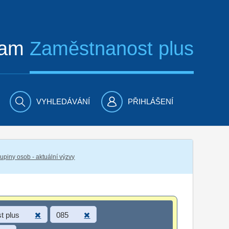
ram
Zaměstnanost plus
VYHLEDÁVÁNÍ
PŘIHLÁŠENÍ
piny osob - aktuální výzvy
t plus
085