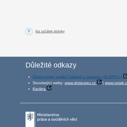
Na začátek stránky
Důležité odkazy
Elektronické podání žádosti o podporu (IS KP21+)
Související weby:
www.dotaceeu.cz
|
www.opjak.c
Kariéra