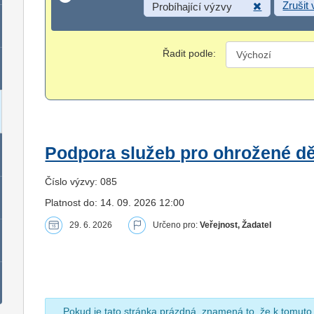
Zrušit
Probíhající výzvy
Řadit podle:
Podpora služeb pro ohrožené dět
Číslo výzvy: 085
Platnost do: 14. 09. 2026 12:00
29. 6. 2026
Určeno pro:
Veřejnost, Žadatel
Pokud je tato stránka prázdná, znamená to, že k tomuto