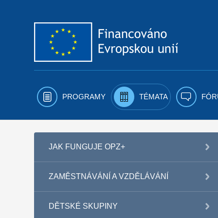
Přejít k obsahu
PROGRAMY
TÉMATA
FÓR
JAK FUNGUJE OPZ+
ZAMĚSTNÁVÁNÍ A VZDĚLÁVÁNÍ
DĚTSKÉ SKUPINY