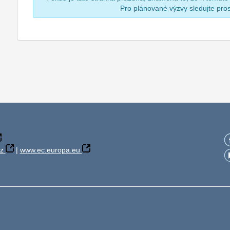
Pro plánované výzvy sledujte pr
z
|
www.ec.europa.eu