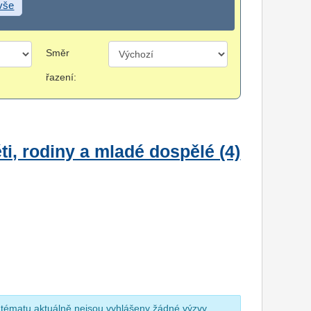
 vše
Směr
řazení:
i, rodiny a mladé dospělé (4)
 tématu aktuálně nejsou vyhlášeny žádné výzvy.