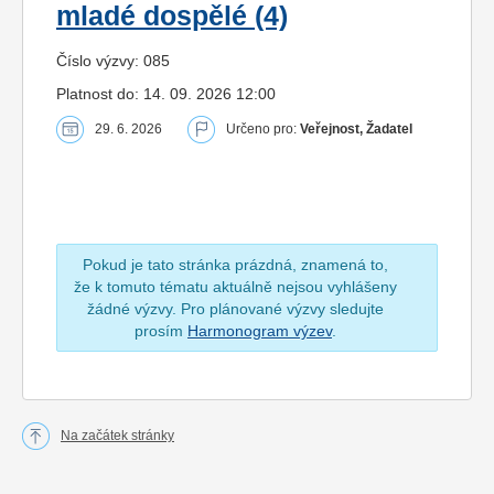
mladé dospělé (4)
Číslo výzvy: 085
Platnost do: 14. 09. 2026 12:00
29. 6. 2026
Určeno pro:
Veřejnost, Žadatel
Pokud je tato stránka prázdná, znamená to,
že k tomuto tématu aktuálně nejsou vyhlášeny
žádné výzvy. Pro plánované výzvy sledujte
prosím
Harmonogram výzev
.
Na začátek stránky