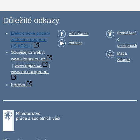
Důležité odkazy
Elektronické podání
Prohlášení
Větší šance
žádosti o podporu
o
Youtube
(IS KP21+)
přístupnosti
Související weby:
Mapa
www.dotaceeu.cz
Stránek
|
www.opjak.cz
|
www.ec.europa.eu
Kariéra