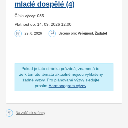
mladé dospělé (4)
Číslo výzvy: 085
Platnost do: 14. 09. 2026 12:00
29. 6. 2026
Určeno pro:
Veřejnost, Žadatel
Pokud je tato stránka prázdná, znamená to,
že k tomuto tématu aktuálně nejsou vyhlášeny
žádné výzvy. Pro plánované výzvy sledujte
prosím
Harmonogram výzev
.
Na začátek stránky