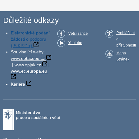
Důležité odkazy
Elektronické podání
Prohlášení
Větší šance
žádosti o podporu
o
Youtube
(IS KP21+)
přístupnosti
Související weby:
Mapa
www.dotaceeu.cz
Stránek
|
www.opjak.cz
|
www.ec.europa.eu
Kariéra