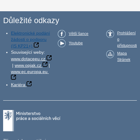
Důležité odkazy
Elektronické podání
Prohlášení
Větší šance
žádosti o podporu
o
Youtube
(IS KP21+)
přístupnosti
Související weby:
Mapa
www.dotaceeu.cz
Stránek
|
www.opjak.cz
|
www.ec.europa.eu
Kariéra