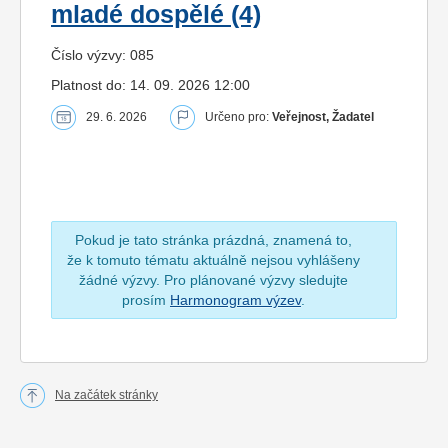
mladé dospělé (4)
Číslo výzvy: 085
Platnost do: 14. 09. 2026 12:00
29. 6. 2026
Určeno pro:
Veřejnost, Žadatel
Pokud je tato stránka prázdná, znamená to,
že k tomuto tématu aktuálně nejsou vyhlášeny
žádné výzvy. Pro plánované výzvy sledujte
prosím
Harmonogram výzev
.
Na začátek stránky