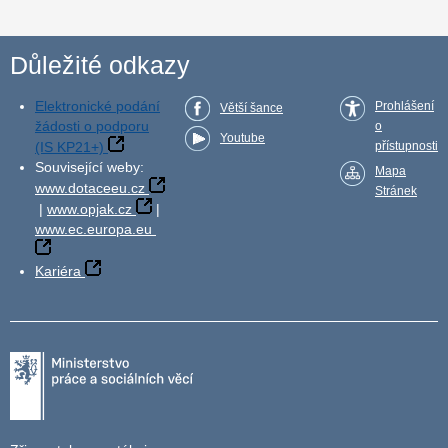
Důležité odkazy
Elektronické podání
Prohlášení
Větší šance
žádosti o podporu
o
Youtube
(IS KP21+)
přístupnosti
Související weby:
Mapa
www.dotaceeu.cz
Stránek
|
www.opjak.cz
|
www.ec.europa.eu
Kariéra