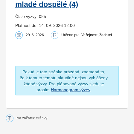
mladé dospělé (4)
Číslo výzvy: 085
Platnost do: 14. 09. 2026 12:00
29. 6. 2026
Určeno pro:
Veřejnost, Žadatel
Pokud je tato stránka prázdná, znamená to,
že k tomuto tématu aktuálně nejsou vyhlášeny
žádné výzvy. Pro plánované výzvy sledujte
prosím
Harmonogram výzev
.
Na začátek stránky