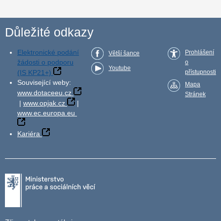
Důležité odkazy
Elektronické podání
Prohlášení
Větší šance
žádosti o podporu
o
Youtube
(IS KP21+)
přístupnosti
Související weby:
Mapa
www.dotaceeu.cz
Stránek
|
www.opjak.cz
|
www.ec.europa.eu
Kariéra