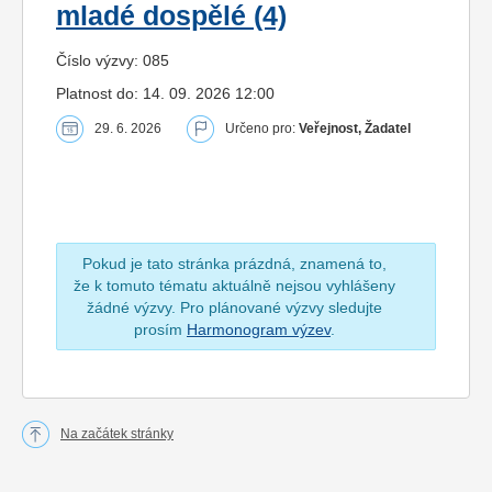
mladé dospělé (4)
Číslo výzvy: 085
Platnost do: 14. 09. 2026 12:00
29. 6. 2026
Určeno pro:
Veřejnost, Žadatel
Pokud je tato stránka prázdná, znamená to,
že k tomuto tématu aktuálně nejsou vyhlášeny
žádné výzvy. Pro plánované výzvy sledujte
prosím
Harmonogram výzev
.
Na začátek stránky