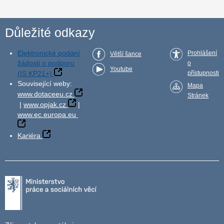
Důležité odkazy
Elektronické podání
Prohlášení
Větší šance
žádosti o podporu
o
Youtube
(IS KP21+)
přístupnosti
Související weby:
Mapa
www.dotaceeu.cz
Stránek
|
www.opjak.cz
|
www.ec.europa.eu
Kariéra