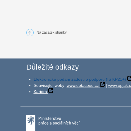
Na začátek stránky
Důležité odkazy
Elektronické podání žádosti o podporu (IS KP21+)
Související weby:
www.dotaceeu.cz
|
www.opjak.c
Kariéra