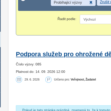
Zrušit
Probíhající výzvy
Řadit podle:
Podpora služeb pro ohrožené dět
Číslo výzvy: 085
Platnost do: 14. 09. 2026 12:00
29. 6. 2026
Určeno pro:
Veřejnost, Žadatel
Pokud je tato stránka prázdná, znamená to, že k tomuto