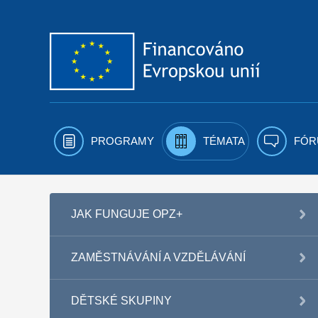
Přejít k obsahu
PROGRAMY
TÉMATA
FÓR
JAK FUNGUJE OPZ+
ZAMĚSTNÁVÁNÍ A VZDĚLÁVÁNÍ
DĚTSKÉ SKUPINY