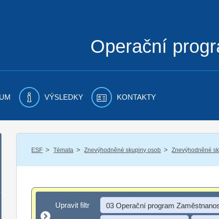
Operační prog
UM
VÝSLEDKY
KONTAKTY
/
/
/
ESF
Témata
Znevýhodněné skupiny osob
Znevýhodněné sku
Upravit filtr
Upravit filtr
03 Operační program Zaměstnanos