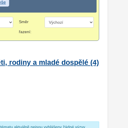
 vše
Směr
řazení:
i, rodiny a mladé dospělé (4)
 tématu aktuálně nejsou vyhlášeny žádné výzvy.