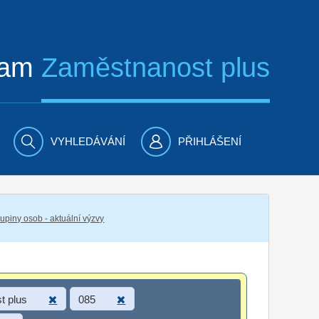
ram
Zaměstnanost plus
VYHLEDÁVÁNÍ
PŘIHLÁŠENÍ
piny osob - aktuální výzvy
t plus
085