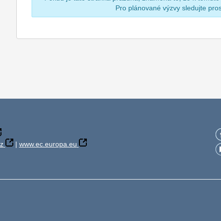
Pro plánované výzvy sledujte pr
z
|
www.ec.europa.eu