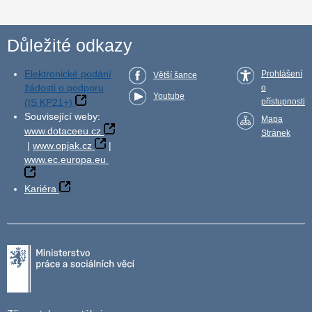
Důležité odkazy
Elektronické podání
Prohlášení
Větší šance
žádosti o podporu
o
Youtube
(IS KP21+)
přístupnosti
Související weby:
Mapa
www.dotaceeu.cz
Stránek
|
www.opjak.cz
|
www.ec.europa.eu
Kariéra