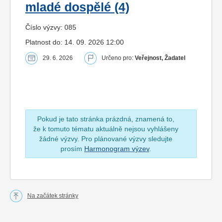
mladé dospělé (4)
Číslo výzvy: 085
Platnost do: 14. 09. 2026 12:00
29. 6. 2026
Určeno pro:
Veřejnost, Žadatel
Pokud je tato stránka prázdná, znamená to,
že k tomuto tématu aktuálně nejsou vyhlášeny
žádné výzvy. Pro plánované výzvy sledujte
prosím
Harmonogram výzev
.
Na začátek stránky