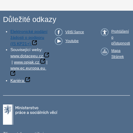
Důležité odkazy
Elektronické podání
Prohlášení
Větší šance
žádosti o podporu
o
Youtube
(IS KP21+)
přístupnosti
Související weby:
Mapa
www.dotaceeu.cz
Stránek
|
www.opjak.cz
|
www.ec.europa.eu
Kariéra