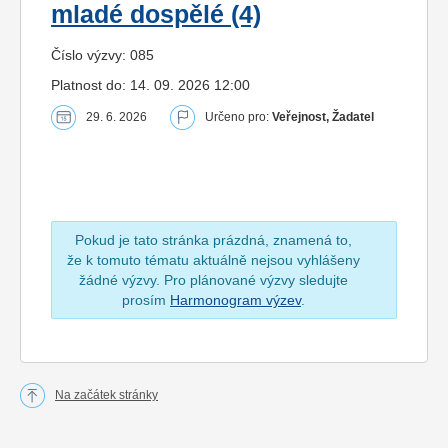
mladé dospělé (4)
Číslo výzvy: 085
Platnost do: 14. 09. 2026 12:00
29. 6. 2026
Určeno pro:
Veřejnost, Žadatel
Pokud je tato stránka prázdná, znamená to,
že k tomuto tématu aktuálně nejsou vyhlášeny
žádné výzvy. Pro plánované výzvy sledujte
prosím
Harmonogram výzev
.
Na začátek stránky