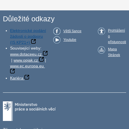
Důležité odkazy
Elektronické podání
Prohlášení
Větší šance
žádosti o podporu
o
Youtube
(IS KP21+)
přístupnosti
Související weby:
Mapa
www.dotaceeu.cz
Stránek
|
www.opjak.cz
|
www.ec.europa.eu
Kariéra