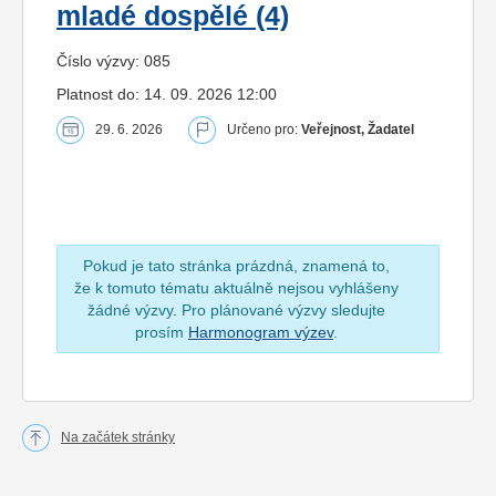
mladé dospělé (4)
Číslo výzvy: 085
Platnost do: 14. 09. 2026 12:00
29. 6. 2026
Určeno pro:
Veřejnost, Žadatel
Pokud je tato stránka prázdná, znamená to,
že k tomuto tématu aktuálně nejsou vyhlášeny
žádné výzvy. Pro plánované výzvy sledujte
prosím
Harmonogram výzev
.
Na začátek stránky