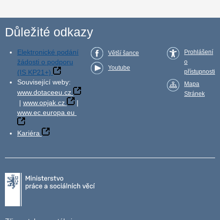
Důležité odkazy
Elektronické podání
Prohlášení
Větší šance
žádosti o podporu
o
Youtube
(IS KP21+)
přístupnosti
Související weby:
Mapa
www.dotaceeu.cz
Stránek
|
www.opjak.cz
|
www.ec.europa.eu
Kariéra