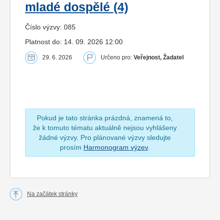
mladé dospělé (4)
Číslo výzvy: 085
Platnost do: 14. 09. 2026 12:00
29. 6. 2026
Určeno pro:
Veřejnost, Žadatel
Pokud je tato stránka prázdná, znamená to,
že k tomuto tématu aktuálně nejsou vyhlášeny
žádné výzvy. Pro plánované výzvy sledujte
prosím
Harmonogram výzev
.
Na začátek stránky