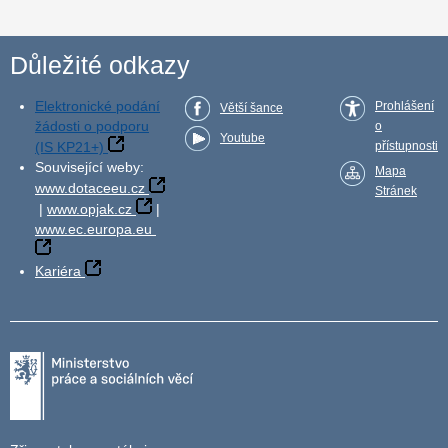
Důležité odkazy
Elektronické podání
Prohlášení
Větší šance
žádosti o podporu
o
Youtube
(IS KP21+)
přístupnosti
Související weby:
Mapa
www.dotaceeu.cz
Stránek
|
www.opjak.cz
|
www.ec.europa.eu
Kariéra