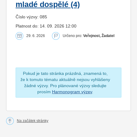
mladé dospělé (4)
Číslo výzvy: 085
Platnost do: 14. 09. 2026 12:00
29. 6. 2026
Určeno pro:
Veřejnost, Žadatel
Pokud je tato stránka prázdná, znamená to,
že k tomuto tématu aktuálně nejsou vyhlášeny
žádné výzvy. Pro plánované výzvy sledujte
prosím
Harmonogram výzev
.
Na začátek stránky