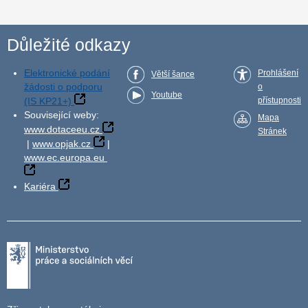
Důležité odkazy
Elektronické podání
Prohlášení
Větší šance
žádosti o podporu
o
Youtube
(IS KP21+)
přístupnosti
Související weby:
Mapa
www.dotaceeu.cz
Stránek
|
www.opjak.cz
|
www.ec.europa.eu
Kariéra