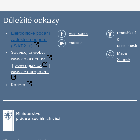
Důležité odkazy
Elektronické podání
Prohlášení
Větší šance
žádosti o podporu
o
Youtube
(IS KP21+)
přístupnosti
Související weby:
Mapa
www.dotaceeu.cz
Stránek
|
www.opjak.cz
|
www.ec.europa.eu
Kariéra