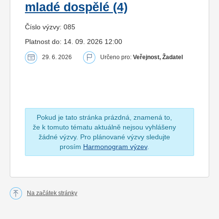
mladé dospělé (4)
Číslo výzvy: 085
Platnost do: 14. 09. 2026 12:00
29. 6. 2026
Určeno pro:
Veřejnost, Žadatel
Pokud je tato stránka prázdná, znamená to,
že k tomuto tématu aktuálně nejsou vyhlášeny
žádné výzvy. Pro plánované výzvy sledujte
prosím
Harmonogram výzev
.
Na začátek stránky