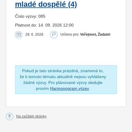
mladé dospělé (4)
Číslo výzvy: 085
Platnost do: 14. 09. 2026 12:00
29. 6. 2026
Určeno pro:
Veřejnost, Žadatel
Pokud je tato stránka prázdná, znamená to,
že k tomuto tématu aktuálně nejsou vyhlášeny
žádné výzvy. Pro plánované výzvy sledujte
prosím
Harmonogram výzev
.
Na začátek stránky