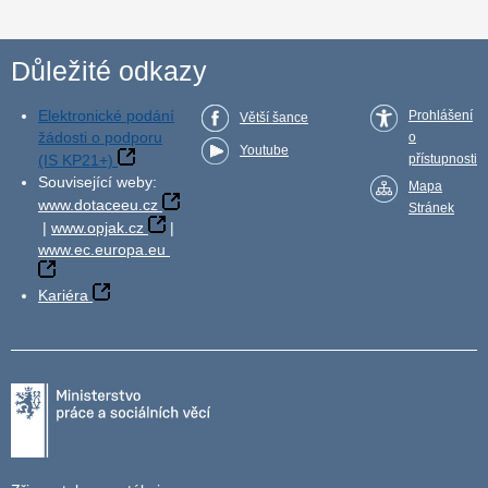
Důležité odkazy
Elektronické podání
Prohlášení
Větší šance
žádosti o podporu
o
Youtube
(IS KP21+)
přístupnosti
Související weby:
Mapa
www.dotaceeu.cz
Stránek
|
www.opjak.cz
|
www.ec.europa.eu
Kariéra