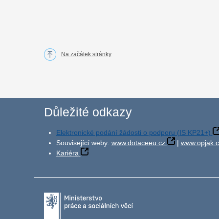
Na začátek stránky
Důležité odkazy
Elektronické podání žádosti o podporu (IS KP21+)
Související weby:
www.dotaceeu.cz
|
www.opjak.c
Kariéra