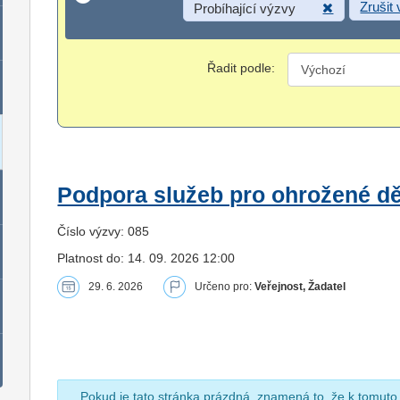
Zrušit
Probíhající výzvy
Řadit podle:
Podpora služeb pro ohrožené dět
Číslo výzvy: 085
Platnost do: 14. 09. 2026 12:00
29. 6. 2026
Určeno pro:
Veřejnost, Žadatel
Pokud je tato stránka prázdná, znamená to, že k tomuto