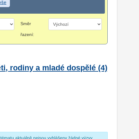
 vše
Směr
řazení:
i, rodiny a mladé dospělé (4)
 tématu aktuálně nejsou vyhlášeny žádné výzvy.