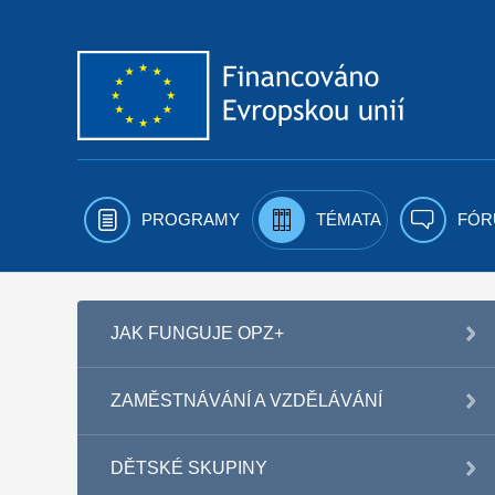
Přejít k obsahu
PROGRAMY
TÉMATA
FÓR
JAK FUNGUJE OPZ+
ZAMĚSTNÁVÁNÍ A VZDĚLÁVÁNÍ
DĚTSKÉ SKUPINY