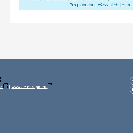
Pro plánované výzvy sledujte pr
z
|
www.ec.europa.eu