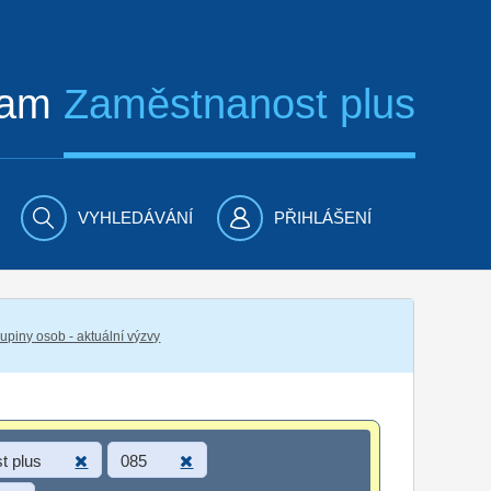
ram
Zaměstnanost plus
VYHLEDÁVÁNÍ
PŘIHLÁŠENÍ
piny osob - aktuální výzvy
t plus
085