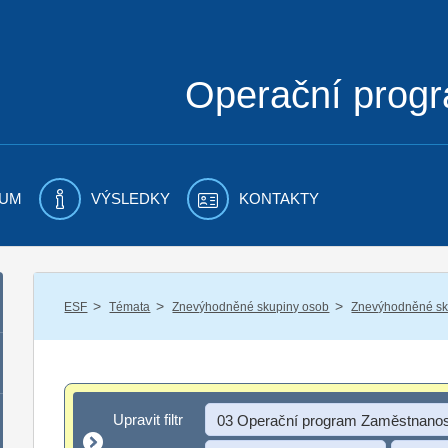
Operační prog
UM
VÝSLEDKY
KONTAKTY
/
/
/
ESF
Témata
Znevýhodněné skupiny osob
Znevýhodněné sku
Upravit filtr
Upravit filtr
03 Operační program Zaměstnanos