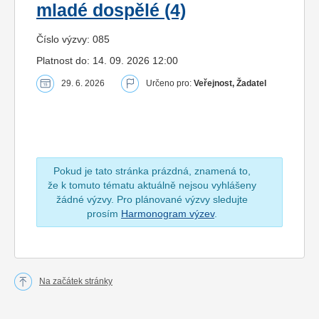
mladé dospělé (4)
Číslo výzvy: 085
Platnost do: 14. 09. 2026 12:00
29. 6. 2026
Určeno pro:
Veřejnost, Žadatel
Pokud je tato stránka prázdná, znamená to,
že k tomuto tématu aktuálně nejsou vyhlášeny
žádné výzvy. Pro plánované výzvy sledujte
prosím
Harmonogram výzev
.
Na začátek stránky