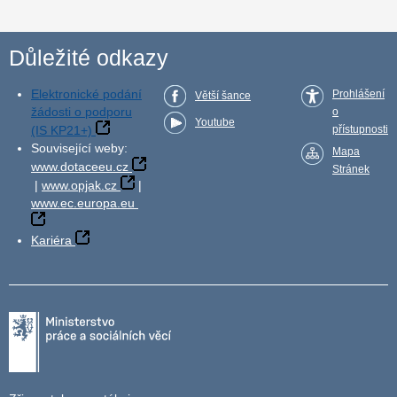
Důležité odkazy
Elektronické podání
Prohlášení
Větší šance
žádosti o podporu
o
Youtube
(IS KP21+)
přístupnosti
Související weby:
Mapa
www.dotaceeu.cz
Stránek
|
www.opjak.cz
|
www.ec.europa.eu
Kariéra