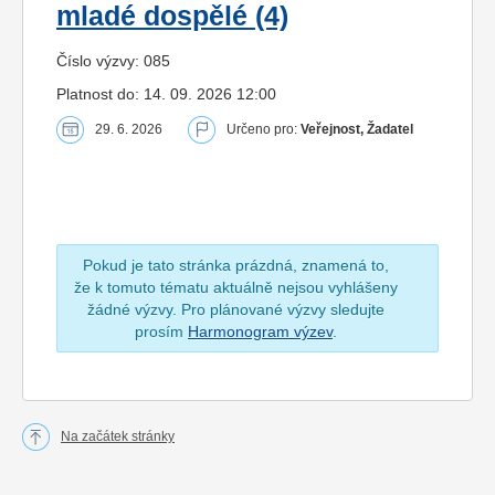
mladé dospělé (4)
Číslo výzvy: 085
Platnost do: 14. 09. 2026 12:00
29. 6. 2026
Určeno pro:
Veřejnost, Žadatel
Pokud je tato stránka prázdná, znamená to,
že k tomuto tématu aktuálně nejsou vyhlášeny
žádné výzvy. Pro plánované výzvy sledujte
prosím
Harmonogram výzev
.
Na začátek stránky