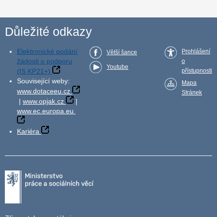
Důležité odkazy
Elektronické podání
Prohlášení
Větší šance
žádosti o podporu
o
Youtube
(IS KP21+)
přístupnosti
Související weby:
Mapa
www.dotaceeu.cz
Stránek
|
www.opjak.cz
|
www.ec.europa.eu
Kariéra