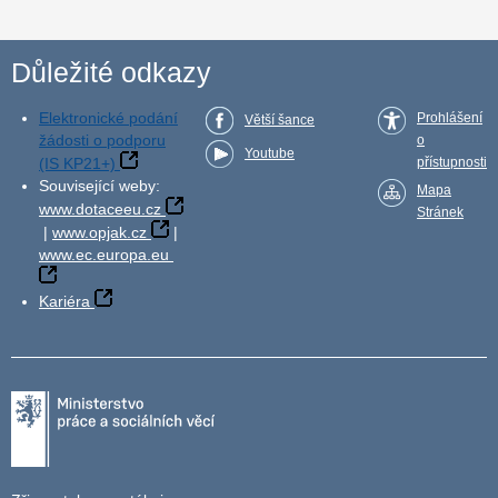
Důležité odkazy
Elektronické podání
Prohlášení
Větší šance
žádosti o podporu
o
Youtube
(IS KP21+)
přístupnosti
Související weby:
Mapa
www.dotaceeu.cz
Stránek
|
www.opjak.cz
|
www.ec.europa.eu
Kariéra