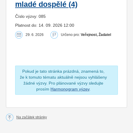
mladé dospělé (4)
Číslo výzvy: 085
Platnost do: 14. 09. 2026 12:00
29. 6. 2026
Určeno pro:
Veřejnost, Žadatel
Pokud je tato stránka prázdná, znamená to,
že k tomuto tématu aktuálně nejsou vyhlášeny
žádné výzvy. Pro plánované výzvy sledujte
prosím
Harmonogram výzev
.
Na začátek stránky