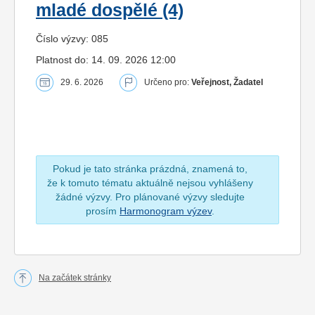
mladé dospělé (4)
Číslo výzvy: 085
Platnost do: 14. 09. 2026 12:00
29. 6. 2026
Určeno pro:
Veřejnost, Žadatel
Pokud je tato stránka prázdná, znamená to,
že k tomuto tématu aktuálně nejsou vyhlášeny
žádné výzvy. Pro plánované výzvy sledujte
prosím
Harmonogram výzev
.
Na začátek stránky