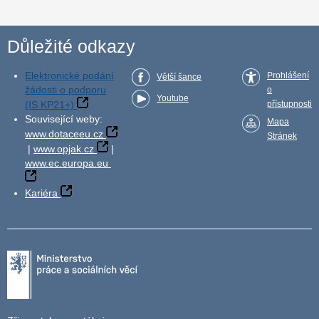
Důležité odkazy
Elektronické podání
Prohlášení
Větší šance
žádosti o podporu
o
Youtube
(IS KP21+)
přístupnosti
Související weby:
Mapa
www.dotaceeu.cz
Stránek
|
www.opjak.cz
|
www.ec.europa.eu
Kariéra