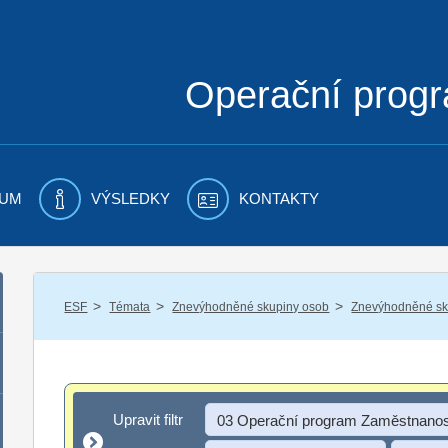
Operační prog
UM
VÝSLEDKY
KONTAKTY
/
/
/
ESF
Témata
Znevýhodněné skupiny osob
Znevýhodněné sku
Upravit filtr
Upravit filtr
03 Operační program Zaměstnanos