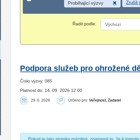
Zrušit
Probíhající výzvy
Řadit podle:
Podpora služeb pro ohrožené dět
Číslo výzvy: 085
Platnost do: 14. 09. 2026 12:00
29. 6. 2026
Určeno pro:
Veřejnost, Žadatel
Pokud je tato stránka prázdná, znamená to, že k tomuto