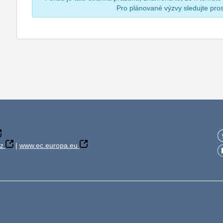
Pro plánované výzvy sledujte pr
z
|
www.ec.europa.eu