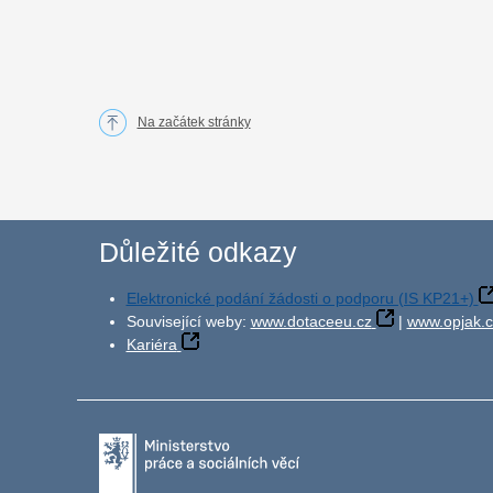
Na začátek stránky
Důležité odkazy
Elektronické podání žádosti o podporu (IS KP21+)
Související weby:
www.dotaceeu.cz
|
www.opjak.c
Kariéra