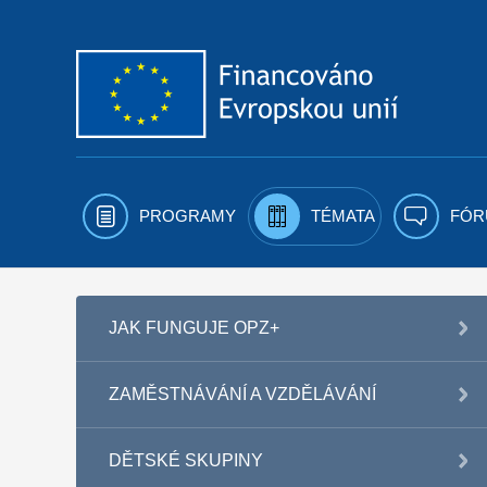
Přejít k obsahu
PROGRAMY
TÉMATA
FÓR
JAK FUNGUJE OPZ+
ZAMĚSTNÁVÁNÍ A VZDĚLÁVÁNÍ
DĚTSKÉ SKUPINY