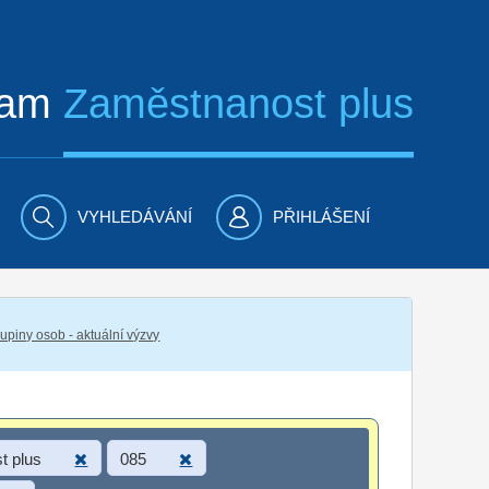
ram
Zaměstnanost plus
VYHLEDÁVÁNÍ
PŘIHLÁŠENÍ
piny osob - aktuální výzvy
t plus
085