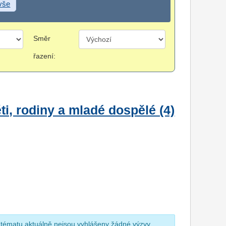
 vše
Směr
řazení:
i, rodiny a mladé dospělé (4)
 tématu aktuálně nejsou vyhlášeny žádné výzvy.