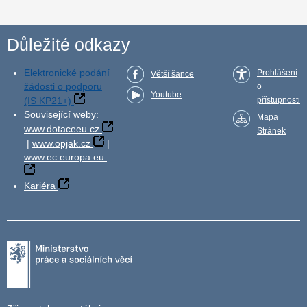
Důležité odkazy
Elektronické podání
Prohlášení
Větší šance
žádosti o podporu
o
Youtube
(IS KP21+)
přístupnosti
Související weby:
Mapa
www.dotaceeu.cz
Stránek
|
www.opjak.cz
|
www.ec.europa.eu
Kariéra