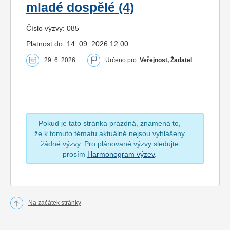
mladé dospělé (4)
Číslo výzvy: 085
Platnost do: 14. 09. 2026 12:00
29. 6. 2026
Určeno pro:
Veřejnost, Žadatel
Pokud je tato stránka prázdná, znamená to,
že k tomuto tématu aktuálně nejsou vyhlášeny
žádné výzvy. Pro plánované výzvy sledujte
prosím
Harmonogram výzev
.
Na začátek stránky