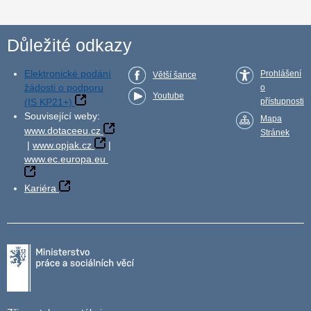
Důležité odkazy
Elektronické podání
Prohlášení
Větší šance
žádosti o podporu
o
Youtube
(IS KP21+)
přístupnosti
Související weby:
Mapa
www.dotaceeu.cz
Stránek
|
www.opjak.cz
|
www.ec.europa.eu
Kariéra