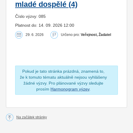
mladé dospělé (4)
Číslo výzvy: 085
Platnost do: 14. 09. 2026 12:00
29. 6. 2026
Určeno pro:
Veřejnost, Žadatel
Pokud je tato stránka prázdná, znamená to,
že k tomuto tématu aktuálně nejsou vyhlášeny
žádné výzvy. Pro plánované výzvy sledujte
prosím
Harmonogram výzev
.
Na začátek stránky