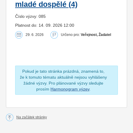
mladé dospělé (4)
Číslo výzvy: 085
Platnost do: 14. 09. 2026 12:00
29. 6. 2026
Určeno pro:
Veřejnost, Žadatel
Pokud je tato stránka prázdná, znamená to,
že k tomuto tématu aktuálně nejsou vyhlášeny
žádné výzvy. Pro plánované výzvy sledujte
prosím
Harmonogram výzev
.
Na začátek stránky