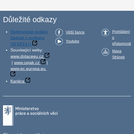
Důležité odkazy
Elektronické podání
Prohlášení
Větší šance
žádosti o podporu
o
Youtube
(IS KP21+)
přístupnosti
Související weby:
Mapa
www.dotaceeu.cz
Stránek
|
www.opjak.cz
|
www.ec.europa.eu
Kariéra